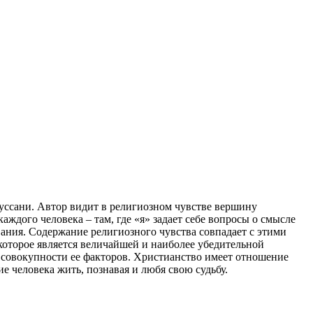
уссани. Автор видит в религиозном чувстве вершину
ждого человека – там, где «я» задает себе вопросы о смысле
ания. Содержание религиозного чувства совпадает с этими
которое является величайшей и наиболее убедительной
о совокупности ее факторов. Христианство имеет отношение
ие человека жить, познавая и любя свою судьбу.