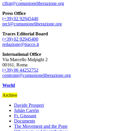
clfrat@comunioneliberazione.org
Press Office
(+39) 02 92945440
prcl@comunioneliberazione.org
Traces Editorial Board
(+39) 02 92945400
redazione@tracce.it
International Office
Via Marcello Malpighi 2
00161, Roma
(+39) 06 44252752
centroint@comunioneliberazione.org
World
Archive
Davide Prosperi
Julián Carrón
Fr. Giussani
Documents
The Movement and the Pope