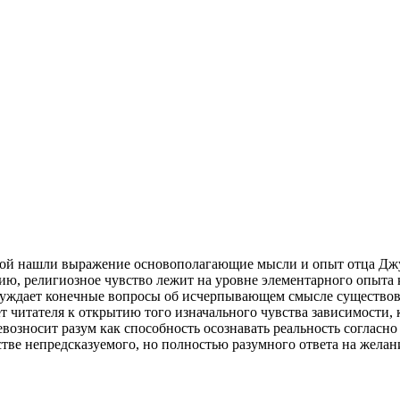
орой нашли выражение основополагающие мысли и опыт отца Дж
ю, религиозное чувство лежит на уровне элементарного опыта ка
обуждает конечные вопросы об исчерпывающем смысле существов
 читателя к открытию того изначального чувства зависимости, 
возносит разум как способность осознавать реальность согласн
естве непредсказуемого, но полностью разумного ответа на желан