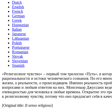
Dutch
English
French
German
Greek
Hungarian
Italian
Japanese
Lithuanian
Polish
Portuguese
Romanian
Slovak
Slovenian
Spanish
«Религиозное чувство» – первый том трилогии «Путь», в кот
рациональности и истоки человеческого сознания. По его мнени
жизни, о реальности, о происходящем. Именно реальность пр
вопросами и любым ответом на них. Монсеньор Джуссани ведет
очевидностью для человека в любые времена. Открытие это пре
к религиозному чувству, потому что оно предлагает себя в кач
[Original title:
Il senso religioso
]