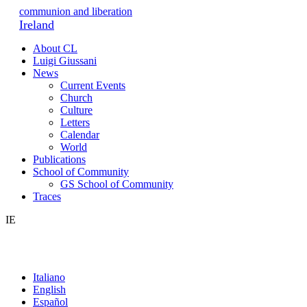
communion and liberation
Ireland
About CL
Luigi Giussani
News
Current Events
Church
Culture
Letters
Calendar
World
Publications
School of Community
GS School of Community
Traces
IE
Italiano
English
Español